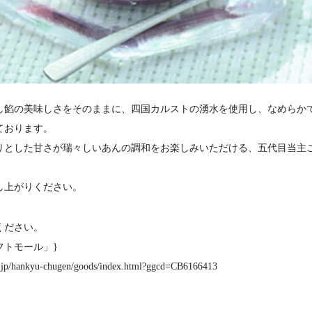
し餡の美味しさをそのままに、四国カルストの湧水を使用し、なめらか
ております。
りとした甘さが瑞々しいあんの調和をお楽しみいただける、五代目当主
し上がりください。
ください。
フトモール」}
op.jp/hankyu-chugen/goods/index.html?ggcd=CB6166413