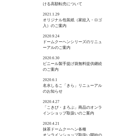
ける高額転売について
2021.1.29
オリジナル包装紙（家紋入・ロゴ
入）のご案内
2020.9.24
ドームクーヘンシリーズのリニュ
ーアルのご案内
2020.6.30
ビニール製手提げ袋無料提供継続
のご案内
2020.6.1
名水しるこ「きら」リニューアル
のお知らせ
2020.4.27
「こきび・まろぶ」商品のオンラ
インショップ取扱いのご案内
2020.4.21
抹茶ドームクーヘン各種
オンラインショップ取扱い開始の