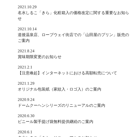
2021.10.29
名水しるこ「きら」化粧箱入の価格改定に関する重要なお知ら
せ
2021.10.14
道後温泉店、ロープウェイ街店での「山田屋のプリン」販売の
ご案内
2021.8.24
賞味期限変更のお知らせ
2021.2.1
【注意喚起】インターネットにおける高額転売について
2021.1.29
オリジナル包装紙（家紋入・ロゴ入）のご案内
2020.9.24
ドームクーヘンシリーズのリニューアルのご案内
2020.6.30
ビニール製手提げ袋無料提供継続のご案内
2020.6.1