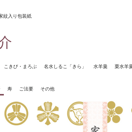
> 家紋入り包装紙
介
こきび・まろぶ
名水しるこ「きら」
水羊羹
栗水羊
紙
寿
ご法要
その他