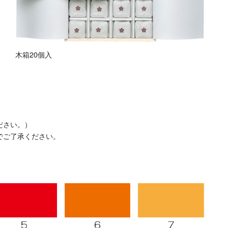
木箱20個入
ださい。）
でご了承ください。