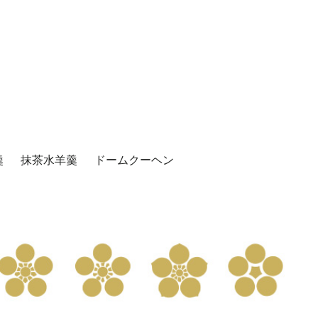
羹
抹茶水羊羹
ドームクーヘン