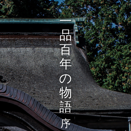
一
品
百
年
の
物
語
序