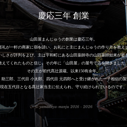
慶応三年 創業
山田屋まんじゅうの創業は慶応三年。
巡礼が一軒の商家に宿を請い、お礼にと主にまんじゅうの作り方を教え
いしさが評判をよび、主は宇和町にある山田薬師寺の山田薬師如来が姿
教えてくれたものと信じ、その年に「山田屋」の屋号で店を開きました
その主が初代髙辻源蔵、以来150有余年、
 助三郎、三代目 小太郎、四代目 元四郎へと受け継がれた一子相伝の
現在五代目となる髙辻家当主に伝えられ、守り続けられているのです。
© yamadaya-manju 2016 - 2026