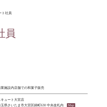
ート社員
社員
商業施設内店舗での和菓子販売
エキュート大宮店
埼玉県さいたま市大宮区錦町630 中央改札内
Map