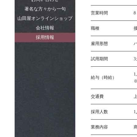
著名な方々から一句
営業時間
8
山田屋オンラインショップ
会社情報
職種
採用情報
雇用形態
試用期間
1
給与（時給）
※
交通費
上
採用人数
1
業務内容